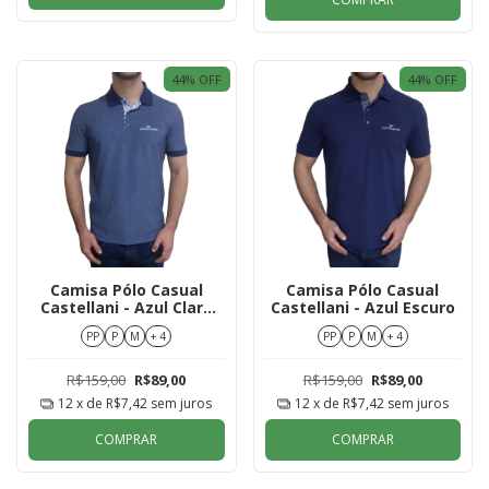
44
% OFF
44
% OFF
Camisa Pólo Casual
Camisa Pólo Casual
Castellani - Azul Claro
Castellani - Azul Escuro
Mesclado
PP
P
M
+ 4
PP
P
M
+ 4
R$159,00
R$89,00
R$159,00
R$89,00
12
x de
R$7,42
sem juros
12
x de
R$7,42
sem juros
COMPRAR
COMPRAR