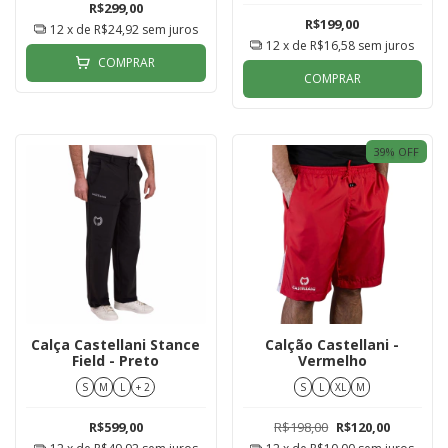
R$299,00
R$199,00
12
x de
R$24,92
sem juros
12
x de
R$16,58
sem juros
COMPRAR
COMPRAR
39
% OFF
Calça Castellani Stance
Calção Castellani -
Field - Preto
Vermelho
S
M
L
+ 2
S
L
XL
M
R$599,00
R$198,00
R$120,00