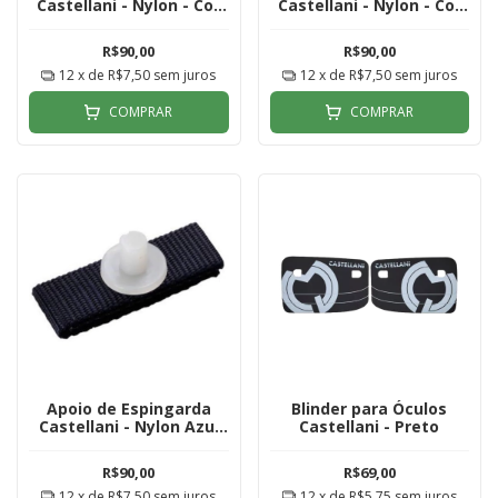
Castellani - Nylon - Cor
Castellani - Nylon - Cor
Azul Royal
Cinza
R$90,00
R$90,00
12
x de
R$7,50
sem juros
12
x de
R$7,50
sem juros
COMPRAR
COMPRAR
Apoio de Espingarda
Blinder para Óculos
Castellani - Nylon Azul
Castellani - Preto
Marinho
R$90,00
R$69,00
12
x de
R$7,50
sem juros
12
x de
R$5,75
sem juros