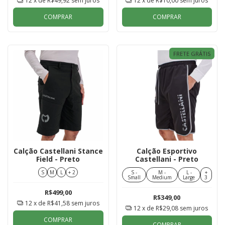
12
x de
R$49,92
sem juros
12
x de
R$10,00
sem juros
COMPRAR
COMPRAR
FRETE GRÁTIS
Calção Castellani Stance
Calção Esportivo
Field - Preto
Castellani - Preto
S
M
L
+ 2
S -
M -
L -
+
Small
Medium
Large
3
R$499,00
R$349,00
12
x de
R$41,58
sem juros
12
x de
R$29,08
sem juros
COMPRAR
COMPRAR