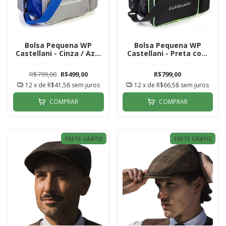
Bolsa Pequena WP
Bolsa Pequena WP
Castellani - Cinza / Azul
Castellani - Preta com
Royal
Debrum Verde
R$799,00
R$499,00
R$799,00
12
x de
R$41,58
sem juros
12
x de
R$66,58
sem juros
COMPRAR
COMPRAR
FRETE GRÁTIS
FRETE GRÁTIS