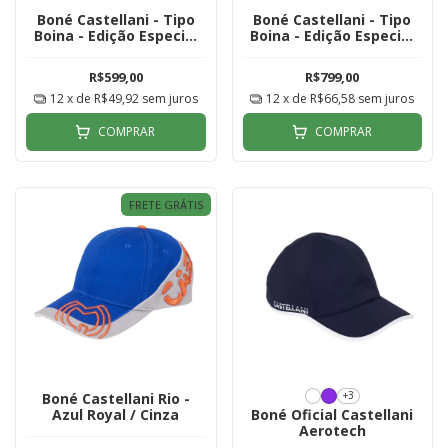
Boné Castellani - Tipo
Boné Castellani - Tipo
Boina - Edição Especial
Boina - Edição Especial
Clássico Oban
Clássico York
R$599,00
R$799,00
12
x de
R$49,92
sem juros
12
x de
R$66,58
sem juros
COMPRAR
COMPRAR
FRETE GRÁTIS
+3
Boné Castellani Rio -
Azul Royal / Cinza
Boné Oficial Castellani
Aerotech